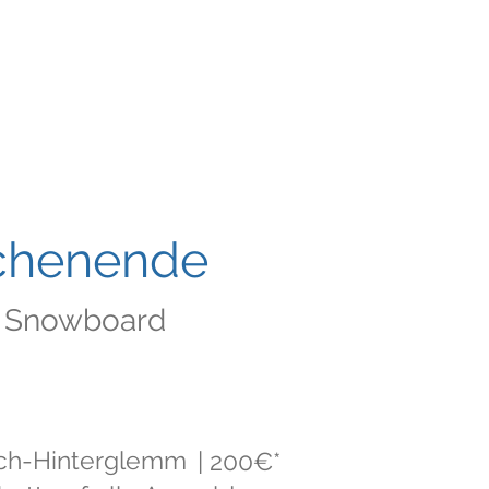
chenende
d Snowboard
bach-Hinterglemm
| 200€*