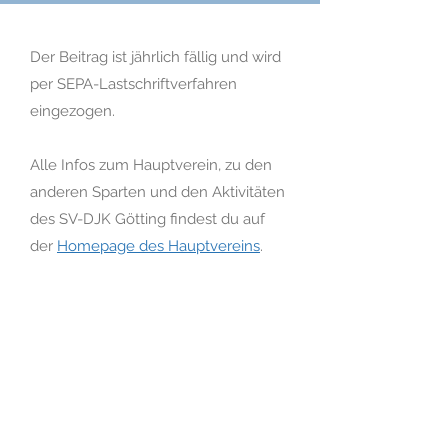
Der Beitrag ist jährlich fällig und wird
per SEPA-Lastschriftverfahren
eingezogen.
Alle Infos zum Hauptverein, zu den
anderen Sparten und den Aktivitäten
des SV-DJK Götting findest du auf
der
Homepage des Hauptvereins
.
Antrag ausfüllen
Hier wirst du auf die Homepage des
Hauptvereins weitergeleitet und kannst dort
den Mitgliedsantrag online ausfüllen und
unkompliziert abschicken.