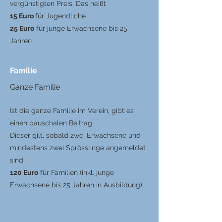
vergünstigten Preis. Das heißt
15 Euro
für Jugendliche
25 Euro
für junge Erwachsene bis 25
Jahren
Familie
Ganze Familie
Ist die ganze Familie im Verein, gibt es
einen pauschalen Beitrag.
Dieser gilt, sobald zwei Erwachsene und
mindestens zwei Sprösslinge angemeldet
sind.
120 Euro
für Familien (inkl. junge
Erwachsene bis 25 Jahren in Ausbildung)